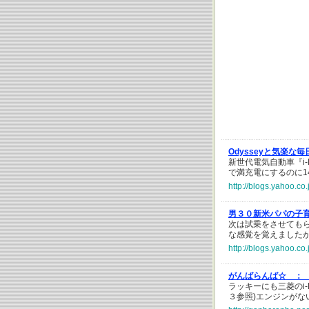
Odysseyと気楽な毎
新世代電気自動車『i-
で満充電にするのに1
http://blogs.yahoo.co
男３０新米パパの子
次は試乗をさせても
な感覚を覚えました
http://blogs.yahoo.c
がんばらんば☆ ：
ラッキーにも三菱のi
３参照)エンジンがな