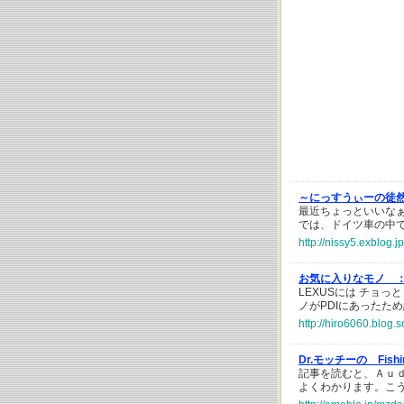
～にっすうぃーの徒
最近ちょっといいな
では、ドイツ車の中
http://nissy5.exblog.
お気に入りなモノ 
LEXUSには チョっ
ノがPDIにあったた
http://hiro6060.blog.
Dr.モッチーの Fish
記事を読むと、Ａｕ
よくわかります。こ