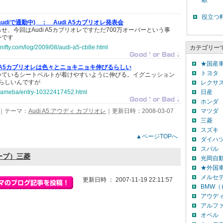
献
役立つ
udiで通勤中) ：
Audi A5カブリオレ発表会
せ、今回はAudi A5カブリオレですただ700万オーバーという事
外です
nifty.com/log/2009/08/audi-a5-cb8e.html
カテゴリー
★国産
iのA5カブリオレは色々とニョキニョキ伸びるらしい
トヨタ
いているシートベルトが着けやすいように伸びる。イグニッション
らしいんですが
レクサ
bloameba/entry-10322417452.html
日産
ホンダ
｜テーマ：
Audi A5:アウディ カブリオレ
｜更新日時：2008-03-07
マツダ
三菱
スズキ
▲ページTOPへ
ダイハ
スバル
ミーブ）三菱
光岡自
★外国
メルセ
更新日時 ： 2007-11-19 22:11:57
BMW
アウデ
アルフ
オペル