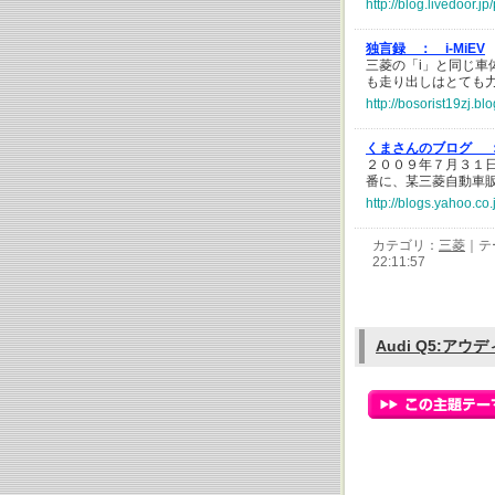
http://blog.livedoor.
独言録 ：
i-MiEV
三菱の「i」と同じ
も走り出しはとても
http://bosorist19zj.b
くまさんのブログ 
２００９年７月３１日
番に、某三菱自動車販
http://blogs.yahoo.c
カテゴリ：
三菱
｜テ
22:11:57
Audi Q5:アウデ