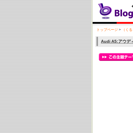
トップページ
>
（くる
Audi A5:アウ