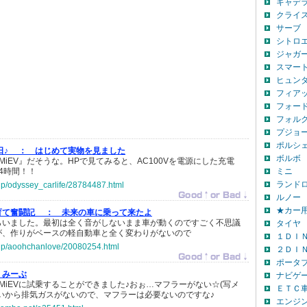
キャデ
クライ
サーブ
シトロ
ジャガ
スマー
ヒュン
フィア
フォー
フォル
プジョ
ポルシ
日♪ ：
はじめて実物を見ました
ボルボ
MiEV』だそうな。HPで見てみると、AC100Vを電源にした充電
4時間！！
ミニ
ランド
.jp/odyssey_carlife/28784487.html
ルノー
★カー
育て奮闘記 ：
未来の車に乗って来たよ
らいました。最初は全く音がしないまま車が動くのですごく不思議
タイヤ
が、作りがベースの軽自動車と全く変わりがないので
１ＤＩ
o.jp/aoohchanlove/20080254.html
２ＤＩ
ポータ
みーぶ
ナビゲ
-MiEVに試乗することができました♪おぉ…マフラーがない☆(写メ
ＥＴＣ
いから排気ガスがないので、マフラーは必要ないのですな♪
エンジ