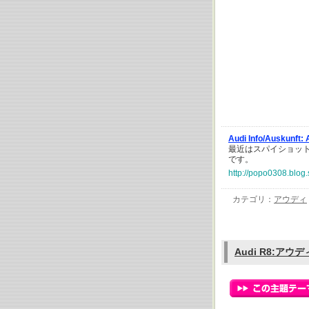
Audi Info/Auskunf
最近はスパイショッ
です。
http://popo0308.blog.
カテゴリ：
アウディ
Audi R8:アウデ