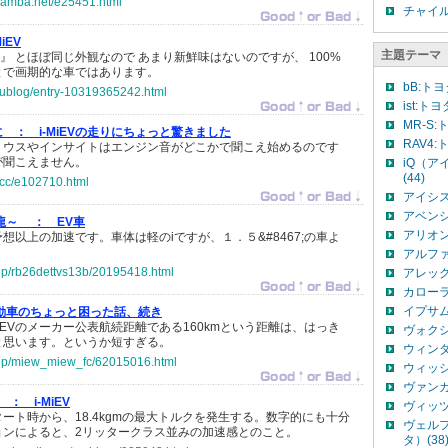
ramba.net/e25451.html
チャイ
MiEV
主題テーマ
 』 とほぼ同じ外観なので あまり新鮮味はないのですが、 100%
とで画期的な車ではあります。
bB:トヨ
uzublog/entry-10319365242.html
ist:トヨ
MR-S:
に ：
i-MiEVの走りにちょっと驚きました
RAV4:
リウスやインサイトはエンジン音がどこかで聞こえ始めるのです
が聞こえません。
iQ（ア
(44)
.cc/e102710.html
アイシス
アベンシ
龍～ ：
EV車
アリオン
想以上の加速です。車体は軽のiですが、１．５&#8467;の車よ
アルファ
o.jp/rb26dettvs13b/20195418.html
アレック
カローラ
イプサム
動車のちょっと困った話、続き
IEVのメーカー公表航続距離である160kmという距離は、はっき
ヴォクシ
と思います。というか短すぎる。
ウィンダ
o.jp/miew_miew_fc/62015016.html
ウィッシ
ヴァンガ
on ：
i-MiEV
ヴィッツ
ート時から、18.4kgmの最大トルクを発生する。数字的にも十分
ヴェルファ
ョンによると、2リッタークラス並みの加速感とのこと。
タ）(38