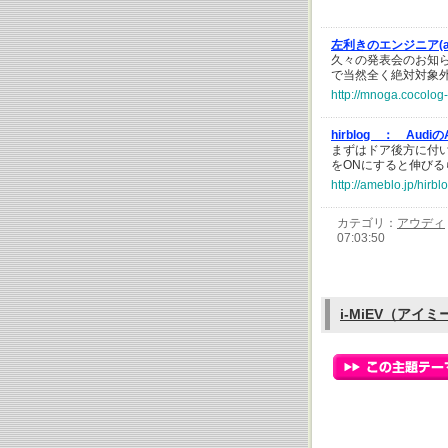
左利きのエンジニア(a
久々の発表会のお知ら
で当然全く絶対対象
http://mnoga.cocolog-
hirblog ：
Aud
まずはドア後方に付
をONにすると伸びる
http://ameblo.jp/hir
カテゴリ：
アウディ
07:03:50
i-MiEV（アイ