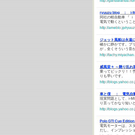
http://ganbaranba.no
ryuuzu blog ：
i-
同社の軽自動車 『 ｉ
電気で動くというこ
http://ameblo.jp/ryu
ジェット風船は永遠
確かに静かです。プ
が，全くそういう音
http://tachy.miyachan
威風堂々 ～懸り乱れ
乗ってビックリ！！予
りも早いです。
http://blogs.yahoo.c
車と僕 ：
電気自
現実問題として、i-M
り言ってかなり短い
http://blogs.yahoo.c
Polo GTI Cup Editi
電気モーターは、スタ
だし、インプレッシ