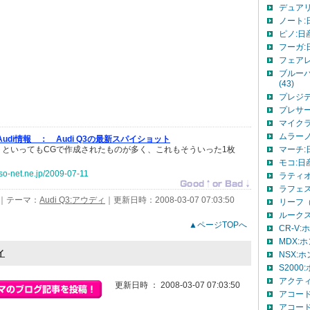
デュアリ
ノート:日
ピノ:日産
フーガ:日
フェアレ
ブルーバ
(43)
プレジデ
プレサー
マイクラC
ムラーノ:
t: Audi情報 ：
Audi Q3の最新スパイショット
トといってもCGで作成されたものが多く、これもそういった1枚
マーチ:日
モコ:日産
so-net.ne.jp/2009-07-11
ラティオ:
ラフェス
｜テーマ：
Audi Q3:アウディ
｜更新日時：2008-03-07 07:03:50
リーフ（
ルークス
▲ページTOPへ
CR-V:
MDX:ホ
ィ
NSX:ホ
S2000:
アクティ
更新日時 ： 2008-03-07 07:03:50
アコード
アコード