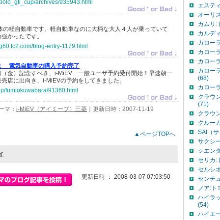
jp/polo_gti_cup/archives/935943.html
エスティ
オーリス
カムリ:ト
車体の軽自動車です。軽自動車なのに大柄な大人４人が乗っていて
カルディ
力強かったです。
カローラ
log60.fc2.com/blog-entry-1179.html
カローラ
カローラ
：
電気自動車の購入予約完了
カローラ
（金）記念すべき、i-MiEV 一般ユーザ予約受付開始！早速朝一
(68)
売店に出向き、i-MiEVの予約をしてきました。
カローラ
o.jp/fumiokuwabara/91360.html
クラウン
(71)
ーマ：
i-MiEV（アイミーブ）三菱
｜更新日時：2007-11-19
クラウン
クルーガ
SAI（
▲ページTOPへ
サクシー
シエンタ
ィ
セリカ:ト
セルシオ
更新日時 ： 2008-03-07 07:03:50
センチュ
ノア:トヨ
ハイラ
(54)
ハイエー