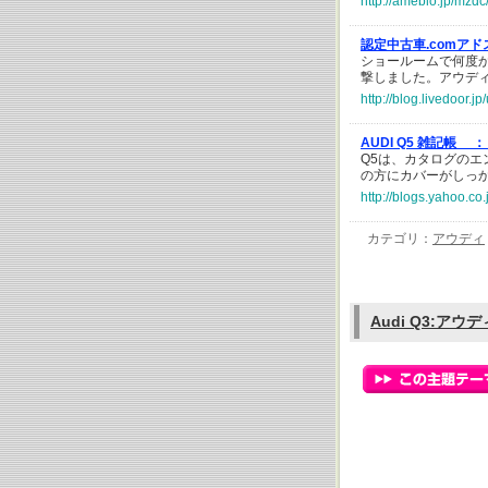
http://ameblo.jp/mzd
認定中古車.comア
ショールームで何度
撃しました。アウディ
http://blog.livedoor.
AUDI Q5 雑記帳 ：
Q5は、カタログの
の方にカバーがしっ
http://blogs.yahoo.c
カテゴリ：
アウディ
Audi Q3:アウデ