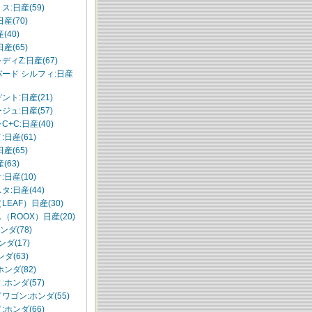
ス:日産(59)
産(70)
(40)
産(65)
ディZ:日産(67)
ード シルフィ:日産
ント:日産(21)
ジュ:日産(57)
+C:日産(40)
日産(61)
産(65)
(63)
日産(10)
タ:日産(44)
LEAF）日産(30)
（ROOX）日産(20)
ホンダ(78)
ンダ(17)
ンダ(63)
ホンダ(82)
:ホンダ(57)
ワゴン:ホンダ(55)
:ホンダ(66)