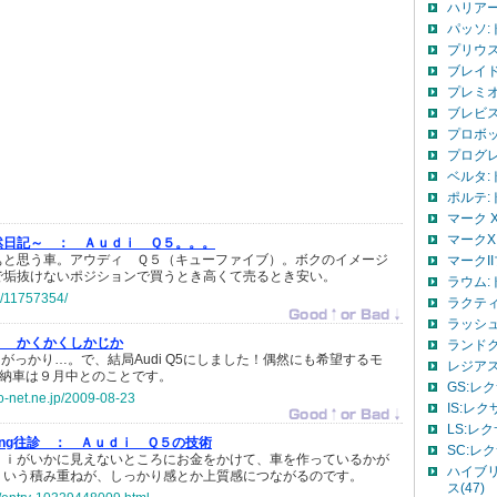
ハリアー
パッソ:ト
プリウス:
ブレイド
プレミオ
ブレビス
プロボッ
プログレ
ベルタ:ト
ポルテ:ト
マーク X
マークX:
然日記～ ：
Ａｕｄｉ Ｑ５。。。
ぁと思う車。アウディ Ｑ５（キューファイブ）。ボクのイメージ
マークII
で垢抜けないポジションで買うとき高くて売るとき安い。
ラウム:ト
jp/11757354/
ラクティ
ラッシュ
：
かくかくしかじか
ランドク
と がっかり…。で、結局Audi Q5にしました！偶然にも希望するモ
レジアス
め納車は９月中とのことです。
GS:レク
so-net.ne.jp/2009-08-23
IS:レク
LS:レク
ing往診 ：
Ａｕｄｉ Ｑ５の技術
SC:レク
ｄｉがいかに見えないところにお金をかけて、車を作っているかが
ハイブリ
ういう積み重ねが、しっかり感とか上質感につながるのです。
ス(47)