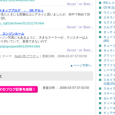
c/entry-10329448009.html
RX:レク
GT-R:日
ドスタッフブログ ：
Q5 デカッ
ウイング
か見たときにも想像以上にデカイと思いましたが、街中で初めて目
エキスパ
Q5。
エクスト
jp/u_cg02/archives/51311278.html
エルグラ
オッティ:
エンジンルーム
キュー
エンジン写真にもあるように、大きなクーラーが。ラジエターは上
(80)
かり付いていて、直視できないので
キューブ:
o.jp/gogoupara/60120443.html
キャラバ
クリッパ
｜テーマ：
Audi Q5:アウディ
｜更新日時：2008-03-07 07:03:50
クリッパ
サファリ:
▲ページTOPへ
シーマ:日
シルフィ:
ィ
スカイラ
日産(35
更新日時 ： 2008-03-07 07:03:50
スカイラ
ステージ
セレナ:日
ティーダ
ティーダ:
ティアナ: