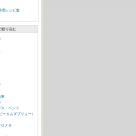
料理レシピ集
で絞り込む
車
ス
ツ
動車
車
デス・ベンツ
（ビーエムダブリュー）
ィ
ァロメオ