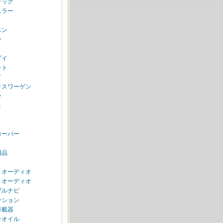
ラック
スラー
エン
ー
ト
ダイ
ット
ド
クスワーゲン
ー
ェ
ローバー
用品
Ｎオーディオ
Ｎオーディオ
ブルナビ
ーション
車載器
ンオイル