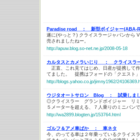
Paradise road ：
新型ボイジャー(ABA-R
遂に(やっと？) クライスラージャパンから VO
売されましたねー。
http://apuw.blog.so-net.ne.jp/2008-05-18
カルタスとカメラいじり ：
クライスラ
正直、これ見てはじめ、日産が提携して作
てました。 提携はフォードの「クエスト
http://blogs.yahoo.co.jp/jimny1962/24106369.
ウジタオートサロン Blog ：
試乗しま
◎クライスラー グランドボイジャー リミ
５メーターを超える、７人乗りのミニバン
http://wa2899.blogten.jp/153764.html
ゴルフ＆アメ車ばか ：
車ネタ
今、のってる車は２年乗っているクライス