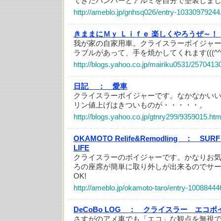
てきたバンパーとアルミを自分で塗装しましたo(
http://ameblo.jp/gnhsq026/entry-10330979244
きままにＭｙ Ｌｉｆｅ 楽しくやろうぜ～
我が家の自家用車。クライスラーボイジャ
ラブルがあって、手を焼かしてくれます(((^^;
http://blogs.yahoo.co.jp/mairiku0531/2570413
日記 ：
愛車
クライスラーボイジャーです。なかなかい
リン値上げはきついものが・・・・・。
http://blogs.yahoo.co.jp/gtnry299/9359015.htm
OKAMOTO Relife&Remodling ：
SURF 
LIFE
クライスラーのボイジャーです。かなりお
ろの座席が簡単に取り外しが出来るのでサ
OK!
http://ameblo.jp/okamoto-taro/entry-10088444
DeCoBo LOG ：
クライスラー エコボ
さすがのアメ車でも「エコ」な観点を無視