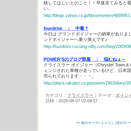
検してほしいとのこと！！早速見てみると
い。
http://blogs.yahoo.co.jp/bbroshonten/4669953
fourdrive ：
中毒？
今日は グランドボイジャーの納車がありま
ンドボイジャーへ乗り換えです♪
http://fourdrive.cocolog-nifty.com/blog/2009/0
POWER'Sのブログ部屋 ：
悩むねぇ～
クライスラー ボイジャー（Chrysler Town &
ェンジされた車種が走っているけど、日本国内
売られております・・・。
http://plaza.rakuten.co.jp/powers1963/diary/
カテゴリ：
クライスラー
｜テーマ：
ボイジ
日時：2026-08-07 02:08:57
<< 前のテーマへ
|
メイン
|
次のテー