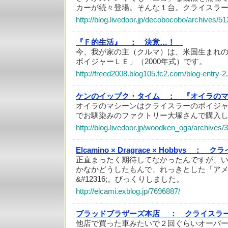
カーが続々登場。そんな１台。クライスラー
http://blog.livedoor.jp/decobocobo/archives/5
『Ｆ的生活』 ：
決意…！
今、我が家の主（クルマ）は、米国生まれ
ボイジャーＬＥ」（2000年式）です。
http://freed2008.blog105.fc2.com/blog-entry-2
ケンのイップク・タイム ：
『オイラの
オイラのマシーンはクライスラーのボイジ
でお馴染みのファクトリー大塚さんで購入
http://blog.livedoor.jp/woodken_oga/archives/
Elcamino × Dragrace × Hobbys ：
クラ
正直まったく期待してなかったんですが、
かなかどうしたもんで、れっきとした「ア
&#12316;。びっくりしました。
http://elcami.exblog.jp/7696887/
ブラッドブラザーズ本店 ：
クライスラ
他店で買った車みたいで２回ぐらいオーバ