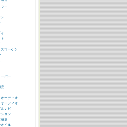
ラック
スラー
エン
ー
ト
ダイ
ット
ド
クスワーゲン
ー
ェ
ローバー
用品
Ｎオーディオ
Ｎオーディオ
ブルナビ
ーション
車載器
ンオイル