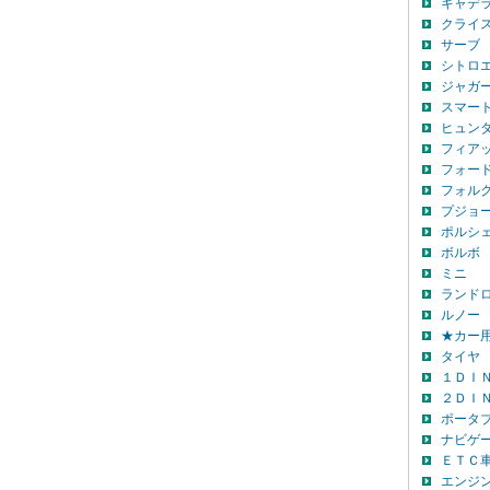
キャデ
クライ
サーブ
シトロ
ジャガ
スマー
ヒュン
フィア
フォー
フォル
プジョ
ポルシ
ボルボ
ミニ
ランド
ルノー
★カー
タイヤ
１ＤＩ
２ＤＩ
ポータ
ナビゲ
ＥＴＣ
エンジ