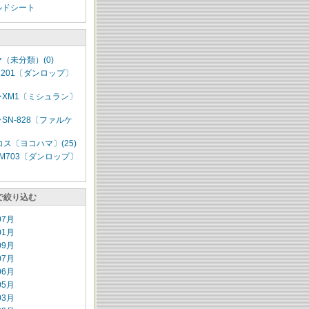
ルドシート
（未分類）(0)
EC201〔ダンロップ〕
XM1〔ミシュラン〕
SN-828〔ファルケ
コス〔ヨコハマ〕(25)
M703〔ダンロップ〕
で絞り込む
07月
01月
09月
07月
06月
05月
03月