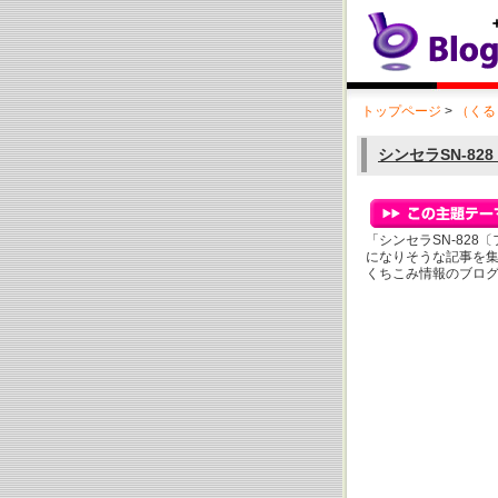
トップページ
>
（くる
シンセラSN-82
「シンセラSN-82
になりそうな記事を
くちこみ情報のブロ