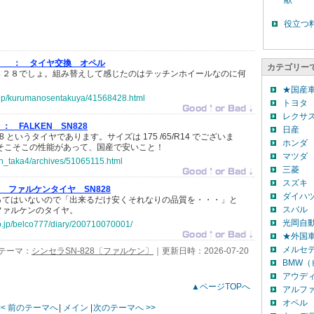
献
役立つ
！ ：
タイヤ交換 オペル
カテゴリー
８２８でしょ。組み替えして感じたのはテッチンホイールなのに何
★国産
o.jp/kurumanosentakuya/41568428.html
トヨタ
レクサ
 ：
FALKEN SN828
日産
828 というタイヤであります。サイズは 175 /65/R14 でございま
ホンダ
そこそこの性能があって、国産で安いこと！
マツダ
jp/n_taka4/archives/51065115.html
三菱
スズキ
ファルケンタイヤ SN828
ダイハ
ってはいないので「出来るだけ安くそれなりの品質を・・・」と
スバル
ファルケンのタイヤ。
光岡自
co.jp/belco777/diary/200710070001/
★外国
メルセ
テーマ：
シンセラSN-828〔ファルケン〕
｜更新日時：2026-07-20
BMW
アウデ
▲ページTOPへ
アルフ
オペル
<< 前のテーマへ
|
メイン
|
次のテーマへ >>