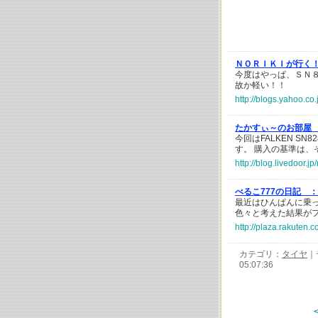
ＮＯＲＩＫＩが行く
今度はやっぱ、ＳＮ
故か軽い！！
http://blogs.yahoo.c
たかすぃ～のお部屋
今回はFALKEN SN
す。 購入の基準は、
http://blog.livedoor.
べるこ777の日記 ：
最近はひんぱんに乗
色々と考えた結果が
http://plaza.rakuten.
カテゴリ：
タイヤ
｜
05:07:36