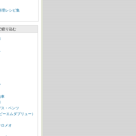
料理レシピ集
で絞り込む
車
ス
ツ
動車
車
デス・ベンツ
（ビーエムダブリュー）
ィ
ァロメオ