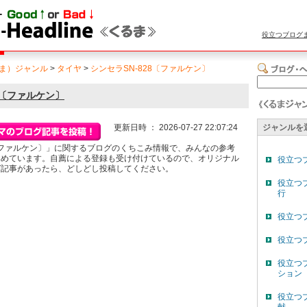
役立つブログ
ま）ジャンル
>
タイヤ
>
シンセラSN-828〔ファルケン〕
8〔ファルケン〕
更新日時 ： 2026-07-27 22:07:24
ジャンルを
8〔ファルケン〕」に関するブログのくちこみ情報で、みんなの参考
集めています。自薦による登録も受け付けているので、オリジナル
役立つ
グ記事があったら、どしどし投稿してください。
役立つ
行
役立つ
役立つ
役立つ
ション
役立つ