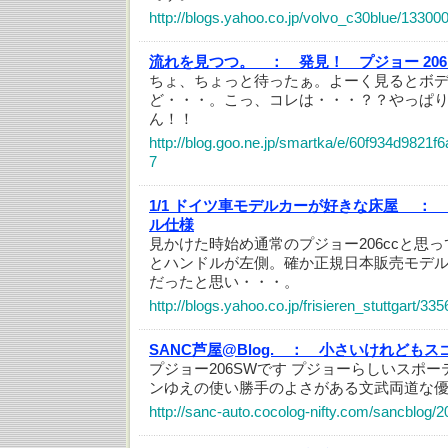
http://blogs.yahoo.co.jp/volvo_c30blue/13300
流れを見つつ。 ：
発見！ プジョー 206.
ちょ、ちょっと待ったぁ。よーく見るとボディ
ど・・・。こっ、コレは・・・？？やっぱり2
ん！！
http://blog.goo.ne.jp/smartka/e/60f934d9821
7
1/1 ドイツ車モデルカーが好きな床屋 ：
ル仕様
見かけた時始め通常のプジョー206ccと思
とハンドルが左側。確か正規日本販売モデ
だったと思い・・・。
http://blogs.yahoo.co.jp/frisieren_stuttgart/33
SANC芦屋@Blog. ：
小さいけれどもス
プジョー206SWです プジョーらしいスポー
ンゆえの使い勝手のよさがある文武両道な
http://sanc-auto.cocolog-nifty.com/sancblog/