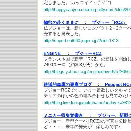
定しました。 カッコイイ～(ﾟ▽ﾟ*)
http://happycanyon.cocolog-nifty.com/blog/20
物欲の赴くままに ：
プジョー「RCZ」
仏プジョーは、新しいコンパクト2＋2クーペ“R
売すると発表した。
http://superbeat660.jugem.jp/?eid=1313
ENGINE ：
プジョーRCZ
フランス本国で新型『RCZ』の受注を開始
7400ユーロ（約363万円）から。
http://blogs.yahoo.co.jp/enginedriver5/579056
銀狐的車庫の裏庭ブログ ：
Peugeot RC
プジョーRCZです。いま一番欲しいクルマ
テリアのほかの色の組み合わせも見てみた
http://blog.livedoor.jp/gokuhamu/archives/981
ミニカー収集覚書き ：
プジョー、新型ク
プジョー、新型クーペ｢RCZ｣の写真を公開
ど・・・。来年の発売が、楽しみです♪