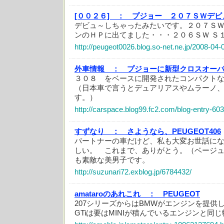
[００２６] ：
プジョー ２０７ＳＷデビ
デビュ～しちゃったみたいです。２０７Ｓ
ンのＨＰに出てました・・・２０６ＳＷ Ｓ
http://peugeot0026.blog.so-net.ne.jp/2008-04-
外車情報 ：
プジョーに新型クロスオー
３０８ をベースに開発されたコンパクト
（日本車で言うとデュアリアスやムラーノ
す。）
http://carspace.blog99.fc2.com/blog-entry-603
すずなり ：
さようなら、PEUGEOT406
パートナーの車だけど、私も大変お世話に
しい。 これまで、ありがとう。（ベージ
も素敵な美男子です。
http://suzunari72.exblog.jp/6784432/
amataroのあれこれ ：
PEUGEOT
207シリーズからはBMWがエンジンを提供
GTiは要はMINIが積んでいるエンジンと同