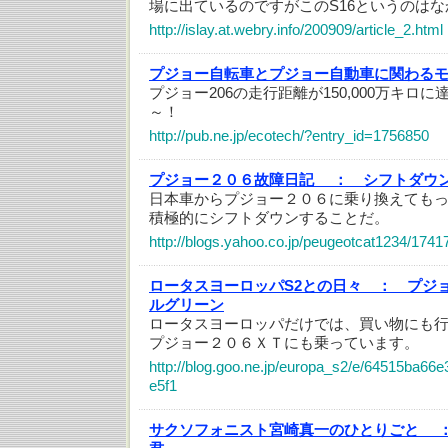
場に出ているのですがこのS16というのは
http://islay.at.webry.info/200909/article_2.html
プジョー自転車とプジョー自動車に関わる
プジョー206の走行距離が150,000万キロ
～！
http://pub.ne.jp/ecotech/?entry_id=1756850
プジョー２０６故障日記 ：
シフトダウ
日本車からプジョー２０６に乗り換えても
積極的にシフトダウンすることだ。
http://blogs.yahoo.co.jp/peugeotcat1234/1741
ロータスヨーロッパS2との日々 ：
プジ
ルグリーン
ロータスヨーロッパだけでは、買い物にも
プジョー２０６ＸＴにも乗っています。
http://blog.goo.ne.jp/europa_s2/e/64515ba6
e5f1
サクソフォニスト宮崎真一のひとりごと 