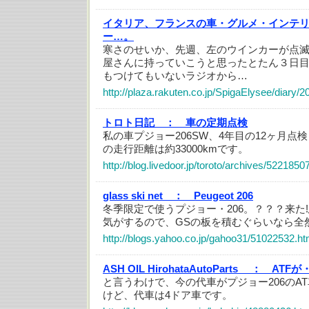
イタリア、フランスの車・グルメ・インテ
ー…。
寒さのせいか、先週、左のウインカーが点
屋さんに持っていこうと思ったとたん３日
もつけてもいないラジオから…
http://plaza.rakuten.co.jp/SpigaElysee/diary/
トロト日記 ：
車の定期点検
私の車プジョー206SW、4年目の12ヶ月点
の走行距離は約33000kmです。
http://blog.livedoor.jp/toroto/archives/5221850
glass ski net ：
Peugeot 206
冬季限定で使うプジョー・206。？？？来た
気がするので、GSの板を積むぐらいなら全
http://blogs.yahoo.co.jp/gahoo31/51022532.ht
ASH OIL HirohataAutoParts ：
ATFが
と言うわけで、今の代車がプジョー206のA
けど、代車は4ドア車です。