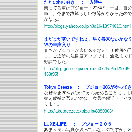
ただの釣り好き ：
入院中
乗ってる車はプジョー・206XS。一度、自分でぶ
lll)ゞ、今まで故障らしい故障がなかった
かなぁ。
http://blogs.yahoo.co.jp/n3s16/18974810.html
まだまだ寒いですねぇ、早く春来ないかな
Ｗの車庫入り
まさかプジョーが家に来るなんて！近所の
し、ご近所の注目度アップです。倉敷まで
好調でした。
http://blog.goo.ne.jp/neokazu0726/e/dd297d
463f95f
Tokyo Breeze ：
プジョー206がやって
なぜ今更206なのか？から始めることにし
替え候補に選んだのは、次男の部活（アイ
ります。
http://jakebreeze.exblog.jp/8880808/
LUXE-LIFE ：
プジョー２０６
あまり良い写真が残っていないのですが、2005