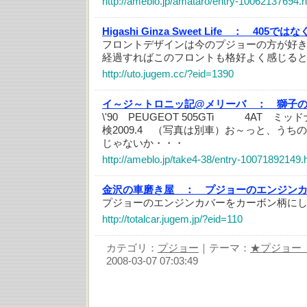
http://ameblo.jp/amataro/entry-10062137694.h
Higashi Ginza Sweet Life ：
405ではな
フロントデザインは今のプジョーの方が好
経過すればこのフロントも格好よく感じる
http://uto.jugem.cc/?eid=1390
イ～ジ～トロニッ記@メリーバ ：
獅子の
\'90 PEUGEOT 505GTi 4AT 
検2009.4 （写真は別車）お～っと、うちの\'
じゃないか・・・
http://ameblo.jp/take4-38/entry-10071892149.
金沢の車磨き屋 ：
プジョーのエンジン
プジョーのエンジンカバーをカーボン柄に
http://totalcar.jugem.jp/?eid=110
カテゴリ：
プジョー
｜テーマ：
★プジョー
2008-03-07 07:03:49