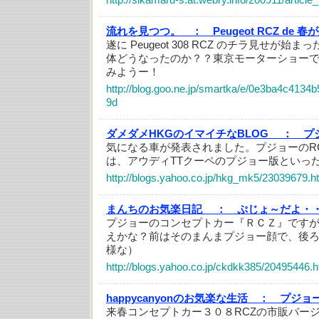
流れを見つつ。 ：
Peugeot RCZ de 
遂に Peugeot 308 RCZ のチラ見せが
体どうなったのか？？東京モーターショーで撮っ
みようー！
http://blog.goo.ne.jp/smartka/e/0e3ba4c413
9d
ダメダメHKGのイマイチなBLOG ：
プ
気になる車が発表されました。プジョーのR
は、アウディTTクーペのプジョー版といっ
http://blogs.yahoo.co.jp/hkg_mk5/23039679.h
まんちのお気楽日記 ：
ぷじょ～だよ・
プジョーのコンセプトカー『ＲＣＺ』です
えかな？前はそのまんまプジョー顔で、後
様な）
http://blogs.yahoo.co.jp/ckdkk385/20495446.h
happycanyonのお気楽な生活 ：
プジョー
来春コンセプトカー３０８RCZの市販バージ