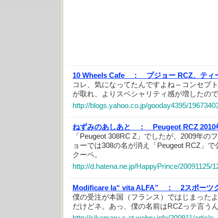
10 Wheels Cafe ：
プジョー RCZ、テ
コレ、気になってたんですよね～コンセプトモ
が取れ、よりスペシャリティ感が増したの
http://blogs.yahoo.co.jp/gooday4395/1967340
ねずみのあしあと ：
Peugeot RCZ 2
「Peugeot 308RC Z」でしたが、200
ョーでは308の名が消え「Peugeot RCZ
クーペ。
http://d.hatena.ne.jp/HappyPrince/20091125/
Modificare la“ vita ALFA” ：
2スポーツク
僕の受注が本国（フランス）ではじまった
だけどネ。あっ、僕の名前はRCZっテ言う
http://sikamaru-s.at.webry.info/200911/article