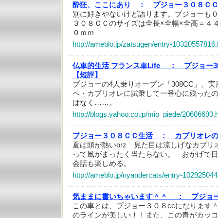
酔狂、ここにあり ：
プジョー３０８Ｃ
別に好きやないけど語ります。プジョーも
３０８ＣＣのサイズは全長×全幅×全高＝４
０ｍｍ
http://ameblo.jp/zatsugen/entry-10320557816.
仏車的生活 フランス車Life ：
プジョー30
【短評】
プジョーの4人乗りオープン「308CC」。
ペ・カブリオレに試乗して一番心に残った
はなく……。
http://blogs.yahoo.co.jp/mio_piede/20606690.
プジョー３０８ＣＣ生活 ：
カブリオレ
夏は頭が熱いorz 見た目は涼しげなカブ
って風がまったく当たらない。 おかげで
会話も楽しめる。
http://ameblo.jp/nyandercats/entry-102925044
気ままに書いちゃいます＾＾ ：
プジョー
この車とは、プジョー３０８ccになります
のラインが美しい！！また、この青がカッ