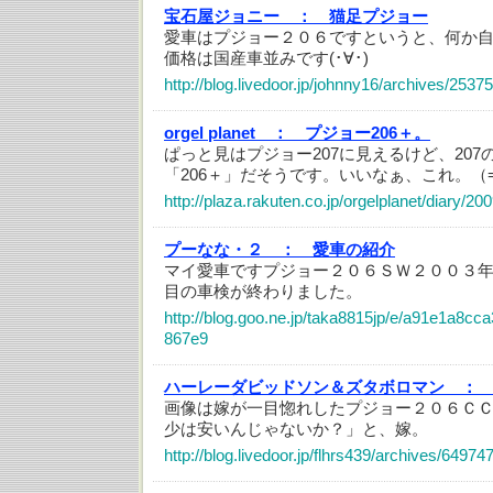
宝石屋ジョニー ：
猫足プジョー
愛車はプジョー２０６ですというと、何か
価格は国産車並みです(･∀･)
http://blog.livedoor.jp/johnny16/archives/2537
orgel planet ：
プジョー206＋。
ぱっと見はプジョー207に見えるけど、207
「206＋」だそうです。いいなぁ、これ。（=
http://plaza.rakuten.co.jp/orgelplanet/diary/2
プーなな・２ ：
愛車の紹介
マイ愛車ですプジョー２０６ＳＷ２００３
目の車検が終わりました。
http://blog.goo.ne.jp/taka8815jp/e/a91e1a8
867e9
ハーレーダビッドソン＆ズタボロマン ：
画像は嫁が一目惚れしたプジョー２０６Ｃ
少は安いんじゃないか？」と、嫁。
http://blog.livedoor.jp/flhrs439/archives/64974