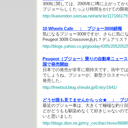
3008に関しては、2005年に噂に上がって
プジョーらしくたっぷり時間をかけての開
http://kaisendon.seesaa.net/article/117166179
10 Wheels Cafe ：
プジョー3008続報
気になるプジョー3008ですが、さらに気に
Peugeot 3008 Crossoverあれ？デュアリ
http://blogs.yahoo.co.jp/gooday4395/2052052
Peugeot（プジョー）乗りの自動車ニュー
国で発売開始
日本での発売が非常に期待大です。街中で
でしょうね。プジョーが、新型クロスオーバー
発売した。
http://freebsd.blog.shinobi.jp/Entry/1641/
どうせ誰も見てませんからっ☆★ ：
プジ
最近のプジョー車は、大きくて極端な釣り
どがどうもも馴染めなくて好きじゃないの
いと思いました
http://blogs.dion.ne.jp/my_cecil/archives/868