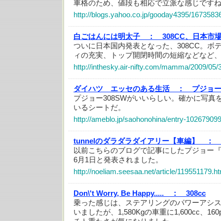
車格のため、値段も相応で立派な感じです
http://blogs.yahoo.co.jp/gooday4395/1673583
白ごはんには明太子 ：
308CC、日本市
ついに日本国内発表となった、308CC。ボ
ィの充実、トップ開閉時間の短縮などなど
http://inthesky.air-nifty.com/mamma/2009/05/
ダイハツ エッセのある生活 ：
プジョー
プジョー308SWがいいらしい。確かに写真
いるシートだ。
http://ameblo.jp/saohonohina/entry-10267909
tunnelのダラダラダイアリー【車編】 ：
以前こちらのブログで記事にしたプジョー『3
6月1日と発表されました。
http://noeliam.seesaa.net/article/119551179.ht
Don\'t Worry, Be Happy..... ：
308cc
乗った感じは、ステアリングのパワーアシ
いましたが、1,580Kgの車重に1,600cc、1