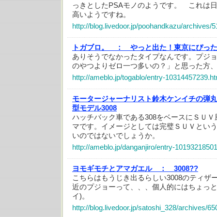
っきとしたPSAモノのようです。 これは
高いようですね。
http://blog.livedoor.jp/poohandkazu/archives/
トガブロ。 ：
やっと出た！東京にぴっ
ありそうでなかったタイプなんです。プジョ
のやつよりゼロ一つ多いの？」と思った方
http://ameblo.jp/togablo/entry-10314457239.ht
モータージャーナリスト鈴木ケンイチの弾
型モデル3008
ハッチバック車である308をベースにＳＵ
マです。イメージとしては完璧ＳＵＶとい
いのではないでしょうか。
http://ameblo.jp/danganjiro/entry-10193218501
ヨモギモチとアマガエル ：
3008??
こちらはもうじき出るらしい3008のティザ
近のプジョーって、、、個人的にはちょっと
イ)。
http://blog.livedoor.jp/satoshi_328/archives/6