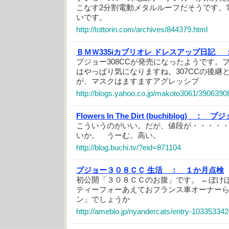
こなす2分割電動メタルルーフだそうです。
いです。
http://tottorin.com/archives/844379.html
ＢＭＷ335iカブリオレ ドレスアップ日記 
プジョー308CCが発売になったようです。
はやっぱり気になりますね。307CCの後継
が、マスクはますますアグレッシブ
http://blogs.yahoo.co.jp/makoto3061/3906390
Flowers In The Dirt (buchiblog) ：
プジョ
こういうのがいい。だが、値段が・・・・・・
いか。 うーむ。高い。
http://blog.buchi.tv/?eid=871104
プジョー３０８ＣＣ 生活 ：
１か月点検
初公開「３０８ＣＣのお腹」です。 ←ぼけ
ティーフォーあえておフランス車オーナー
ン」でしょうか
http://ameblo.jp/nyandercats/entry-103353342