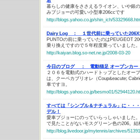
君
暮らしの健康をささえるライオン、いや銀
みプジョーの可愛い小型車206ccです
http://blogs.yahoo.co.jp/shin_ich/53329668.ht
Dairy Log ：
１世代前に乗っていた206XS
PUNTOの前に乗っていたのはPEUGEOT 20
乗り換えですので５年程度乗っていました
http://kaiyan.blog.so-net.ne.jp/2008-03-20
今日のブログ ：
電動猫足 オープンカー
２０６を電動式のハードトップとしたオー
は、クーペカブリオレ（Coup&eacute; Cab
車ですヨ。
http://blogs.yahoo.co.jp/besmo01/52944120.h
すべては「シンプル＆ナチュラル」に・・
デル！
愛車プジョーにのっていらっしゃいました
で見たことがないモスグリーン色の206。
http://blog.livedoor.jp/mytennis/archives/5139