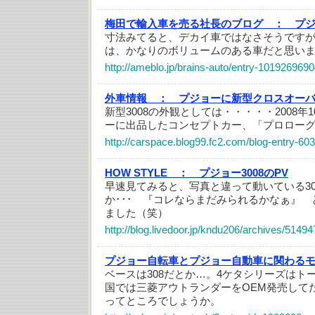
梅田で輸入車を売る社長のブログ ：
プ
寸法みてると、デカイ車ではなさそうです
は、かなりのボリュームのある車だと思い
http://ameblo.jp/brains-auto/entry-1019269690
外車情報 ：
プジョーに新型クロスオー
新型3008の外観としては・・・・・2008年
ーに出品したコンセプトカー、「プロロー
http://carspace.blog99.fc2.com/blog-entry-603
HOW STYLE ：
プジョー3008のPV
早速見てみると、写真と違って動いている30
か･･･ 『コレならまだみられるかなぁ』
ました（笑）
http://blog.livedoor.jp/kndu206/archives/5149
プジョー自転車とプジョー自動車に関わる
ベースは308だとか…。4ケタシリーズはト
国では三菱アウトランダーをOEM発売して
ってところでしょうか。