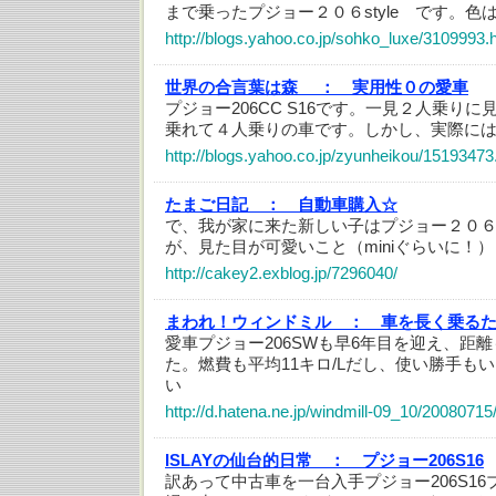
まで乗ったプジョー２０６style です。色
http://blogs.yahoo.co.jp/sohko_luxe/3109993.
世界の合言葉は森 ：
実用性０の愛車
プジョー206CC S16です。一見２人乗り
乗れて４人乗りの車です。しかし、実際には後
http://blogs.yahoo.co.jp/zyunheikou/15193473
たまご日記 ：
自動車購入☆
で、我が家に来た新しい子はプジョー２０
が、見た目が可愛いこと（miniぐらいに！）
http://cakey2.exblog.jp/7296040/
まわれ！ウィンドミル ：
車を長く乗る
愛車プジョー206SWも早6年目を迎え、距離も
た。燃費も平均11キロ/Lだし、使い勝手もい
い
http://d.hatena.ne.jp/windmill-09_10/2008071
ISLAYの仙台的日常 ：
プジョー206S16
訳あって中古車を一台入手プジョー206S16