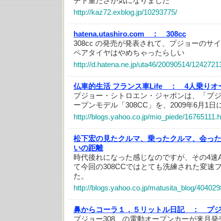
チト重たさが気になりました
http://kaz72.exblog.jp/10293775/
hatena.utashiro.com ：
308cc
308cc の発売が発表されて、プジョーの
ペアタイヤはやめちゃったらしい
http://d.hatena.ne.jp/uta46/20090514/1242721
仏車的生活 フランス車Life ：
4人乗りオ
プジョー・シトロエン・ジャポンは、「プジ
ープンモデル「308CC」を、2009年6月1
http://blogs.yahoo.co.jp/mio_piede/16765111.
松下宏の見たクルマ、乗ったクルマ、会っ
いの距離
時代後れになった感じなのですが、その4速
て今回の308CCではとても洗練された変速
た。
http://blogs.yahoo.co.jp/matusita_blog/404029
鼻からコーラ１．５リットル日記 ：
プジ
プジョー308 の電動オープンカーが来月発