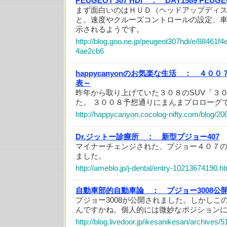
PEUGEOT 307 HDi ：
DAY1589 PEUGEO
まず面白いのはＨＵＤ（ヘッドアップディ
と。速度やクルーズコントロールの設定、
示されるようです。
http://blog.goo.ne.jp/peugeot307hdi/e/88461
4ae2cb6
happycanyonのお気楽な生活 ：
４００
表～
昨年から取り上げていた３０８のSUV「３
た。 ３００８予想通りにまんまプロローグ
http://happycanyon.cocolog-nifty.com/blog/20
Dr.ジットー診療所 ：
新型プジョー407
マイナーチェンジされた、プジョー４０７
ました。
http://ameblo.jp/j-dental/entry-10213674190.ht
自動車部的自動車論 ：
プジョー3008公
プジョー3008が公開されました。しかしこ
んですかね。個人的には微妙なポジション
http://blog.livedoor.jp/ikesanikesan/archives/