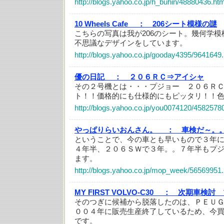
http://blogs.yahoo.co.jp/h_buhin/48880436.htm
10 Wheels Cafe ：
206シート模様の謎
こちらの写真は我が206のシート。幾何学
不思議なデザインをしています。
http://blogs.yahoo.co.jp/gooday4395/9641649.
優の日記 ：
２０６ＲＣ⇒アイシャ
その２号機とは・・・プジョー ２０６Ｒ
ト！！価格的にも仕様的にもピッタリ！！
http://blogs.yahoo.co.jp/you0074120/4582578
やっぱりらいおんさん。 ：
車検だ～。
ということで、今の車とも早いもので３年
４年半、２０６ＳＷで３年。。７年半もプ
ます。
http://blogs.yahoo.co.jp/mop_week/56569951.
MY FIRST VOLVO-C30 ：
次期車検討 
そのつぎに候補から脱落したのは、ＰＥＵ
００４年に販売生産終了しているため、今
です。