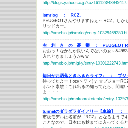
http://blogs.yahoo.co.jp/kaz161123/48949417.
ismrlog ：
RCZ。
PEUGEOTさんやりますねぇ～ RCZ。し
リッドカー。
http://ameblo.jp/ismrlog/entry-10329469280.h
右 利 き の 憂 鬱 ：
PEUGEOT 
おおっ！なかなか良いんでないのぉ～&#983
入れときましょうかw w
http://ameblo.jp/migi-y/entry-10301222743.htm
毎日がお洒落ときらきらライフ♪ ：
プジ
待ってたよー！о(ж＞▽＜)ｙ ☆プジョーR
ホント素敵！これ出るの知ってたら、間違
よ・・・・
http://ameblo.jp/mokomokotenko/entry-10397
tunnelのダラダラダイアリー【車編】 ：
市販モデルは名前が『RCZ』となるようで
ことなので、日本にも秋までに入ってくる