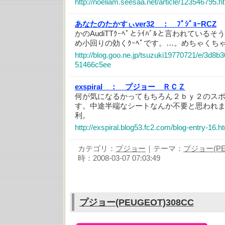
http://noeliam.seesaa.net/article/123546795.h
あなたのたかすぃver32 ：
ﾌﾟｼﾞｮｰRCZ
かのAudiTTｸｰﾍﾟとﾗｲﾊﾞﾙと言われているそ
め小回りの効くｸｰﾍﾟです。…。めちゃくちゃｶ
http://blog.goo.ne.jp/tsuzuki19770721/e/3d8
51466c5ee
exspiral ：
プジョー ＲＣＺ
何が気になるかってもちろん２ｂｙ２のス
す。中途半端なシートなんか不要と思われ
利。
http://exspiral.blog53.fc2.com/blog-entry-16.h
カテゴリ：
プジョー
｜テーマ：
プジョー(PE
時：2008-03-07 07:03:49
プジョー(PEUGEOT)308CC