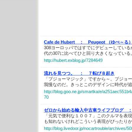
Cafe de Hubert ：
Peugeot （ゆべ～る
308ヨーロッパではすでにデビューしてい
代の307に比べてひと回り大きくなっている
http://hubert.exblog.jp/7284649
流れを見つつ。 ：
７転び８起き
「プジョーマジック」ですから～。プジョ
我慢なのだ。きっとこのデザインに時代が
http://blog.goo.ne.jp/smartka/e/a251aec551
70
ゼロから始める輸入中古車ライフブログ 
「元気で便利な１００７」このクルマを表
も知れないけれどこういう表現がぴったり
http://blog.livedoor.jp/nocartrouble/archives/