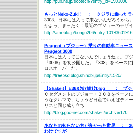
http://pub.ne.jp/ecotech/?entry_id=1903098
もっとNeko-Zuki！ ：
クジラに乗ったラ
3008。日本には入って来ないんだろうから
かよっ、まったく！最近のプジョーのデザ
http://ameblo.jp/bongo206/entry-10193601916
Peugeot（プジョー）乗りの自動車ニュー
Peugeot 3008
日本には入ってこないんでしょうねぇ。プジ
『3008』を初公開した。『308』をベース
ロスオーバーだ。
http://freebsd.blog.shinobi.jp/Entry/1520/
【Shakeit】E36&ｸﾙﾏ雑ﾈﾀblog ：
プジ
Ｃセグメントのプジョー・３０８をベース
うなクルマで、ちょうど日産でいえばティ
リスと同じ成り立ち
http://blog.goo-net.com/shakeit/archive/170
あなたの知らない方が良かった世界 ：
3
わけですが