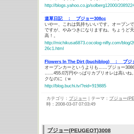
http://blogs.yahoo.co.jp/solberg12000/208922
道草日記 ：
プジョー308cc
いやー、これは気持ちいいです。オープン
ですが、やみつきになりますね。ちょうど
高！。
http://michikusa6873.cocolog-nifty.com/blog/
26c1.html
Flowers In The Dirt (buchiblog) ：
プジョ
オープンカーというよりも……プジョー308CC
……455.0万円やっぱりカブリオレは高い
クなのに（ｗ
http://blog.buchi.tv/?eid=919885
カテゴリ：
プジョー
｜テーマ：
プジョー(PE
時：2008-03-07 07:03:49
プジョー(PEUGEOT)3008