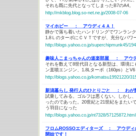
それも既に先代となってしまったB7のA4。
http://mkblog.blog.so-net.ne.jp/2008-07-06
マイホビー ：
アウディ４Ａ！
静かで落ち着いたハンドリングでワンラン
1.8ＬのターボにＣＶＴですが、充分なパワ
http://blogs.yahoo.co.jp/superchipmunk45/19
趣味人こまっちゃんの道楽部屋 ：
アウデ
それを数えて8世代目となる新型は、環境に
ン直噴エンジン、1.8Lターボ（160ps）とV6 
http://blogs.yahoo.co.jp/komatsu19921220/31
新潟暮らし 発行人のひとりごと ：
わが
試乗してみる。ゴルフは悪くない。しかし
ったのであった。20世紀と21世紀をまたい
う羽目になった
http://blogs.yahoo.co.jp/nt7328/57125872.html
フロムROSSOエディターズ ：
アウディ
開始です！