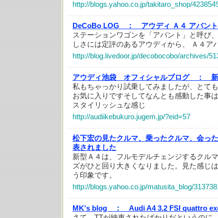
http://blogs.yahoo.co.jp/takitaro_shop/423854
DeCoBo LOG ：
アウディ Ａ４ アバント
ステーションワゴンを「アバント」と呼び
しさには定評のあるアウディから、 Ａ４アバ
http://blog.livedoor.jp/decobocobo/archives/5
アウディ池袋 オフィシャルブログ ：
私もちゃっかり試乗してみましたが、とて
お気に入りですそしてなんとも感動した事は
スタイリッシュな感じ
http://audiikebukuro.jugem.jp/?eid=57
松下宏の見たクルマ、乗ったクルマ、会っ
表されました
新型Ａ４は、フルモデルチェンジするクル
ズがひと回り大きくなりました。見た感じ
う印象です。
http://blogs.yahoo.co.jp/matusita_blog/313738
MK's blog ：
Audi A4 3.2 FSI quattro ex
さて、TTが納車されたばかりだというのに