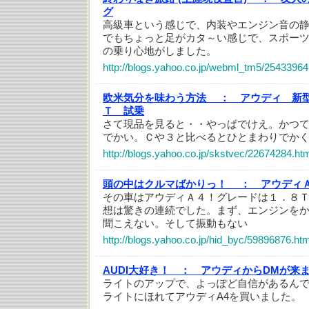
グ
高級車という感じで、内装やエンジン音の
でもちょっと足がカタ～い感じで、スポー
の乗り心地がしました。
http://blogs.yahoo.co.jp/webml_tm5/25433964
欧米気分を味わう方法 ：
アウディ 新型
Ｔ 試乗
さて現品を見ると・・やっぱでけえ。かつ
でかい。Ｃや３と比べるとひとまわりでか
http://blogs.yahoo.co.jp/skstvec/22674284.ht
頭の中はクルマばかりっ！ ：
アウディ
その車はアウディＡ４！グレードは１．８
想は驚きの連続でした。まず、エンジンを
聞こえない。そして振動もない
http://blogs.yahoo.co.jp/hid_byc/59896876.htm
AUDI大好き！ ：
アウディからDMが来
ライトのアップで、よっぽど自信があるん
ライトにほれてアウディA4を買いました。