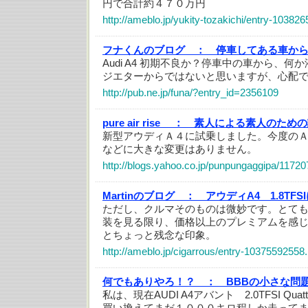
円で合計約４７０万円
http://ameblo.jp/yukity-tozakichi/entry-10382
フナくんのブログ ：
停車してある車か
Audi A4 初期不良か？停車中の車から、
ジエターからではないと思いますが、心配
http://pub.ne.jp/funa/?entry_id=2356109
pure air rise ：
素人による素人のための
新型アウディＡ４に試乗しました。今度の
などに大きな変更はありません。
http://blogs.yahoo.co.jp/punpungaggipa/11720
Martinのブログ ：
アウディA4 1.8TF
ただし、クルマそのものは微妙です。とて
装を見る限り、価格以上のプレミアムを感
とちょっと残念な印象。
http://ameblo.jp/cigarrous/entry-10375592558
何でもありやろ！？ ：
BBBの小さな問題
私は、現在AUDI A4アバント 2.0TFSI Qu
買い換えてまだ１０００キロ程しか走って