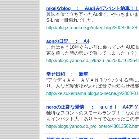
mkeiなblog ：
Audi A4アバント納車！！
興味本位で立ち寄ったAudiで、やっちまいまし
S-Line一目惚れでした。
http://blog.so-net.ne.jp/mkei_blog/2009-06-29
aonの日記 ：
A4
これはもう10年ぐらい前に乗っていたAUDIの
家を買った時の勢いで買ってしまった（？
http://blogs.yahoo.co.jp/kazu_ao2000/162954
幸せ日和 ：
新車
“アウディＡ４ ＡＶＡＮＴ”バックする時
り、人など障害物があれば音でお知らせ機
http://keisukemama.blog.so-net.ne.jp/2009-01
neroの正常な愛情 ：
ａｕｄｉ A4アヴ
独特なフロントのスモールランプ！！なん
もインパクト大！ありそうでなかったこの
http://blogs.yahoo.co.jp/clipnero/43013562.htm