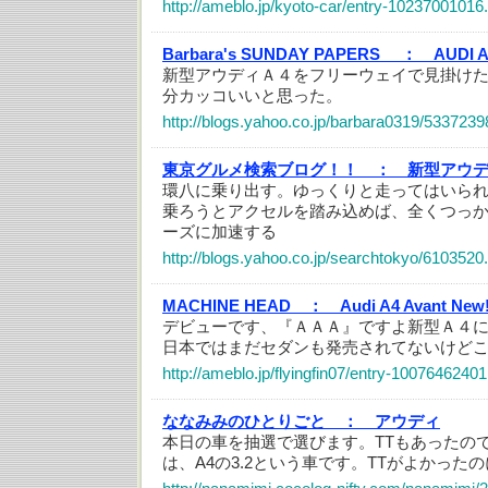
http://ameblo.jp/kyoto-car/entry-10237001016
Barbara's SUNDAY PAPERS ：
AUDI 
新型アウディＡ４をフリーウェイで見掛け
分カッコいいと思った。
http://blogs.yahoo.co.jp/barbara0319/5337239
東京グルメ検索ブログ！！ ：
新型アウデ
環八に乗り出す。ゆっくりと走ってはいら
乗ろうとアクセルを踏み込めば、全くつっ
ーズに加速する
http://blogs.yahoo.co.jp/searchtokyo/6103520
MACHINE HEAD ：
Audi A4 Avant New
デビューです、『ＡＡＡ』ですよ新型Ａ４
日本ではまだセダンも発売されてないけど
http://ameblo.jp/flyingfin07/entry-10076462401
ななみみのひとりごと ：
アウディ
本日の車を抽選で選びます。TTもあったの
は、A4の3.2という車です。TTがよかった