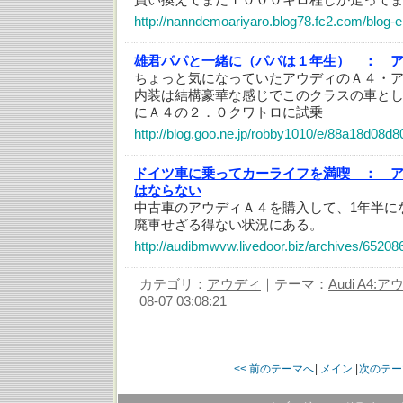
http://nanndemoariyaro.blog78.fc2.com/blog-e
雄君パパと一緒に（パパは１年生） ：
ちょっと気になっていたアウディのＡ４・
内装は結構豪華な感じでこのクラスの車と
にＡ４の２．０クワトロに試乗
http://blog.goo.ne.jp/robby1010/e/88a18d08
ドイツ車に乗ってカーライフを満喫 ：
はならない
中古車のアウディＡ４を購入して、1年半に
廃車せざる得ない状況にある。
http://audibmwvw.livedoor.biz/archives/65208
カテゴリ：
アウディ
｜テーマ：
Audi A4:
08-07 03:08:21
<< 前のテーマへ
|
メイン
|
次のテー