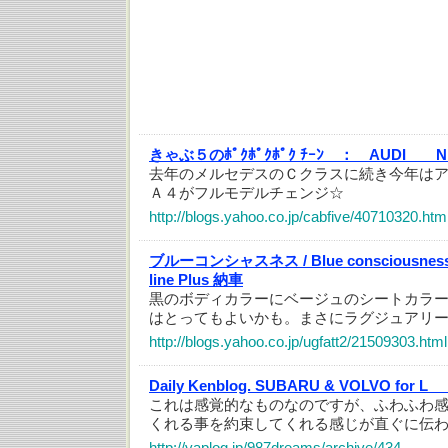
きゃぶ５のﾎﾟｸﾎﾟｸﾎﾟｸ ﾁｰﾝ ：
AUDI N
去年のメルセデスのＣクラスに続き今年は
Ａ４がフルモデルチェンジ☆
http://blogs.yahoo.co.jp/cabfive/40710320.htm
ブルーコンシャスネス / Blue consciousne
line Plus 納車
黒のボディカラーにベージュのシートカラ
はとってもよいかも。まさにラグジュアリ
http://blogs.yahoo.co.jp/ugfatt2/21509303.html
Daily Kenblog. SUBARU & VOLVO for L
これは感覚的なものなのですが、ふわふわ
くれる事を約束してくれる感じが直ぐに伝
http://yaplog.jp/987dreams/archive/434