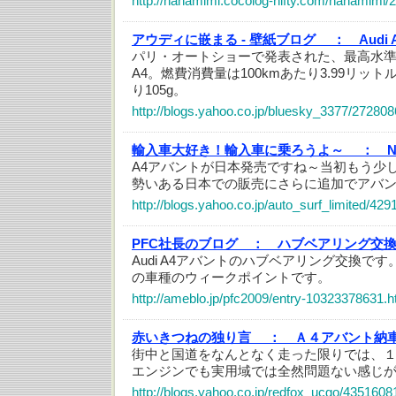
http://nanamimi.cocolog-nifty.com/nanamimi/
アウディに嵌まる - 壁紙ブログ ：
Audi 
パリ・オートショーで発表された、最高水
A4。燃費消費量は100kmあたり3.99リット
り105g。
http://blogs.yahoo.co.jp/bluesky_3377/272808
輸入車大好き！輸入車に乗ろうよ～ ：
A4アバントが日本発売ですね～当初もう少
勢いある日本での販売にさらに追加でアバ
http://blogs.yahoo.co.jp/auto_surf_limited/42
PFC社長のブログ ：
ハブベアリング交
Audi A4アバントのハブベアリング交換で
の車種のウィークポイントです。
http://ameblo.jp/pfc2009/entry-10323378631.h
赤いきつねの独り言 ：
Ａ４アバント納
街中と国道をなんとなく走った限りでは、
エンジンでも実用域では全然問題ない感じ
http://blogs.yahoo.co.jp/redfox_ucgo/4351608