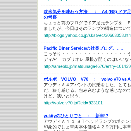
欧米気分を味わう方法 ：
A4 (B8) 
の考察
ちょっと前のブログでドア足元ランプをＬ
ましたが、今日はそのランプの構造につい
http://blogs.yahoo.co.jp/skstvec/30663958.ht
Pacific Diner Serviceの社長ブログ。。。
こっそり・・・・・・・・・・・・・・・う
ディA4 カブリオレ 屋根が開くのはいいな
http://ameblo.jp/matsunaga4676/entry-10143
ボルボ VOLVO V70 ：
volvo v70 vs A
アウディＡ４アバントの試乗をした。とて
だ、狭く感じる。包み込むような感じなの
けど、狭いと思う。
http://volvo.v70.jp/?eid=923101
yukityのひとりごと ：
新車!?
アウディＡ４ １.８Ｔヘッドランプのポジ
印象的でしょ車両本体価格４２９万円に本