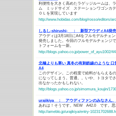
利便性を大きく高めたラゲッジルームは、
ム ミッドサイズ ステーションワゴンカ
０Ｌを実現しています
http://www.hobidas.com/blog/rosso/editors/ar
しるし-shirushi- ：
新型アウディA4発
アウディは3月18日にA4をフルモデルチェ
発売しました。今回のフルモデルチェンジで
トフォームを一新。
http://blogs.yahoo.co.jp/power_of_ayu1002/4
北極よりも寒い 真冬の有刺鉄線のような 口
A4
このデザイン。この程度で給料がもらえる
になってしまう。普通。。いや、トヨタで
出なかったかもしれない。
http://blogs.yahoo.co.jp/simomura_koujin/173
urajikiya ：
アウディファンのみなさん、
あれは！そうです。NEW A42.0 です。
http://ameblo.jp/urajikiya/entry-10231702688.