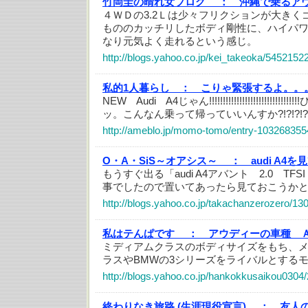
竹岡圭の晴れ女ブログ ：
沖縄で乗るア
４ＷＤの3.2Ｌは少々フリクションが大きく
もののカッチリしたボディ剛性に、ハイパ
なり元気よく走れるという感じ。
http://blogs.yahoo.co.jp/kei_takeoka/5452152
私的1人暮らし ：
こりゃ緊張するよ。。
NEW Audi A4じゃん!!!!!!!!!!!!!!!!!!!!!!!
ッ。こんなん乗って帰っていいんすか?!?!?!?!
http://ameblo.jp/momo-tomo/entry-103268355
O・A・SiS～オアシス～ ：
audi A4
もうすぐ出る「audi A4アバント 2.0 T
事でしたので置いてあったら見ておこうか
http://blogs.yahoo.co.jp/takachanzerozero/13
私はテんぱです ：
アウディーの車種 
ミディアムクラスのボディサイズをもち、メ
ラスやBMWの3シリーズをライバルとする
http://blogs.yahoo.co.jp/hankokkusaikou0304
終わりなき旅路 (生涯現役宣言) ：
友人の