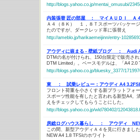
http://blogs.yahoo.co.jp/mentai_omusubi/234
内装張替 匠の部屋 ：
マイＡＵＤＩ Ａ
Ａ４（８Ｋ） １，８Ｔスポーツパッケー
たのですが、ダークレッド革に張替え
http://ameblo.jp/harikaemeijinn/entry-102856
アウディに嵌まる - 壁紙ブログ ：
Audi 
DTMの名が付けられ、150台限定で販売され
DTM Limited」。ベースモデルは、「A4 2.0 TF
http://blogs.yahoo.co.jp/bluesky_3377/171997
東 ：
試乗レビュー：アウディ A4 3.2F
フロント荷重を小さくする新プラットフォ
スポーツ性能を有したと言われる新型A4。
えをチェックしてもらうことにした。
http://blogs.yahoo.co.jp/wld780402/12043818.
房総ログハウス暮らし ：
アウディ NEW A
この間、新型アウディＡ４を見に行きまし
NEW A4 1.8 TFSIのホワイト