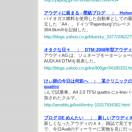
アウディに嵌まる - 壁紙ブログ ：
Hohen
バイオガス燃料を使用した自動車としての
立した「A4」。ドイツ"Papenburg"のレ
364.6km/hを記録した。
http://blogs.yahoo.co.jp/bluesky_3377/206227
オタクな日々 ：
DTM:2008年型アウデ
アウディAG.は、ジュネーブモーターショーに
AUDI A4 DTMを発表した。
http://blogs.yahoo.co.jp/kw900gtr/34180333.h
けぃ師の今日は何処へ ：
某クリニックの先生 
quattro
↓んで試乗車。A4 2.0 TFSI quattro にs
加されたクルマ。
http://ameblo.jp/kei4/entry-10317934382.html
ブログ DE めんたい ：
新しいアウディ
新しくなったアウディのＡ４。雑誌で見て
で、今日Audiのディーラーに実物を見に行