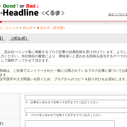
役立つブログ
ま）ジャンル
>
ボルボ
>
★ボルボ（未分類）
類）
（ボルボ）
て、読み比べリンク集に掲載するブログ記事の自薦投稿を受け付けています。よろし
入力ください。当社独自の審査により、興味深いと思われる投稿を該当するテーマの
として随時アップさせて頂きます。
投稿は、ご自身でエントリーされた一般に公開されているブログ記事に基づいてお
ます。
誤字脱字や入力間違いを防ぐため、ブログからのコピー＆貼り付けをお奨めします
※ 記事名と合わせて全角３５文字まででご記入ください
※ ブログ名と合わせて全角３５文字まででご記入ください
文）