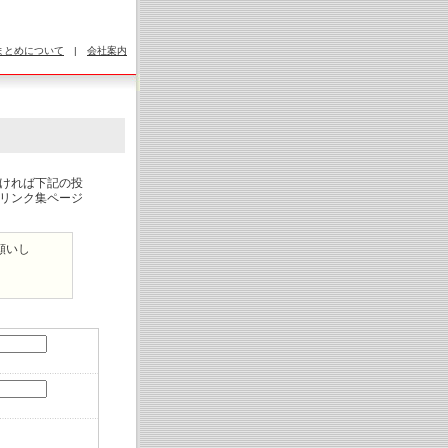
まとめについて
|
会社案内
ければ下記の投
リンク集ページ
願いし
。