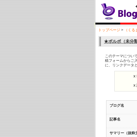
トップページ
>
（くる
★ボルボ（未分
このテーマについ
稿フォームからご
に、リンクデータ
ブログ名
記事名
サマリー（抜粋