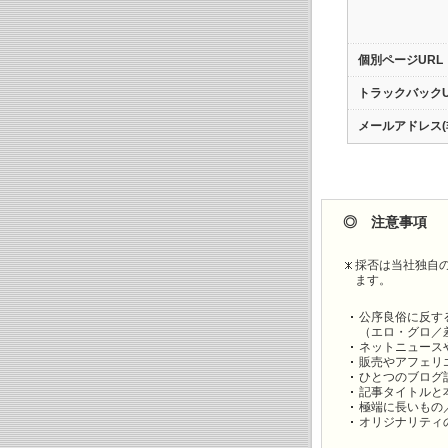
個別ページURL
トラックバックU
メールアドレス(
◎ 注意事項
採否は当社独自
ます。
公序良俗に反す
（エロ・グロ／
ネットニュース
販売やアフェリ
ひとつのブログ
記事タイトルと
極端に長いもの
オリジナリティ