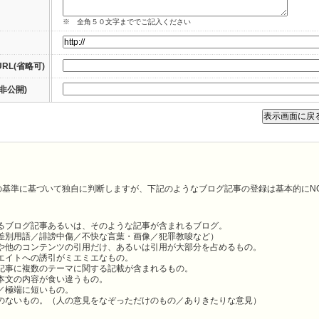
※ 全角５０文字まででご記入ください
RL(省略可)
非公開)
の基準に基づいて独自に判断しますが、下記のようなブログ記事の登録は基本的にN
るブログ記事あるいは、そのような記事が含まれるブログ。
差別用語／誹謗中傷／不快な言葉・画像／犯罪教唆など）
や他のコンテンツの引用だけ、あるいは引用が大部分を占めるもの。
エイトへの誘引がミエミエなもの。
記事に複数のテーマに関する記載が含まれるもの。
本文の内容が食い違うもの。
／極端に短いもの。
のないもの。（人の意見をなぞっただけのもの／ありきたりな意見）