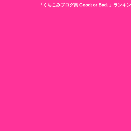
「くちこみブログ集 Good↑or Bad↓」ラン