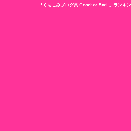
「くちこみブログ集 Good↑or Bad↓」ラン